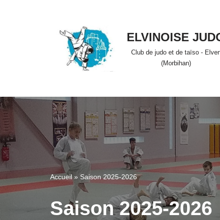
Skip
ELVINOISE JUD
to
Club de judo et de taïso - Elve
content
(Morbihan)
Accueil
»
Saison 2025-2026
Saison 2025-2026